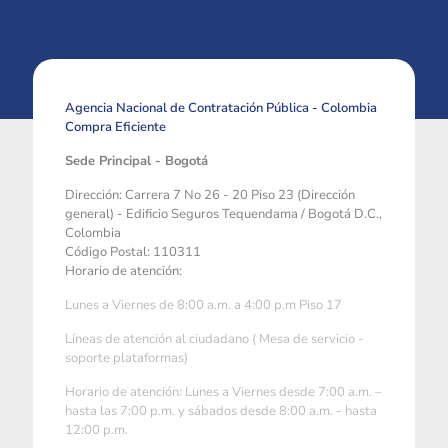
Agencia Nacional de Contratación Pública - Colombia
Compra Eficiente
Sede Principal - Bogotá
Dirección: Carrera 7 No 26 - 20 Piso 23 (Dirección
general) - Edificio Seguros Tequendama / Bogotá D.C.,
Colombia
Código Postal: 110311
Horario de atención:
Lunes a Viernes de 8:00 a.m. a 4:00 p.m Piso 17
Líneas de atención al ciudadano ( Mesa de servicio -
soporte plataformas)
Horario de atención: Lunes a Viernes desde 7:00 a.m. –
hasta las 7:00 p.m. y sábados desde 8:00 a.m. - hasta
12:00 p.m.