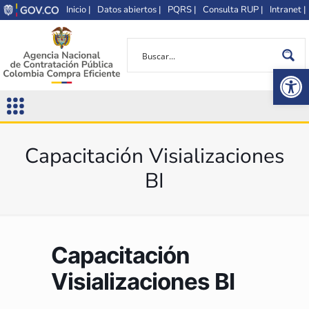
Inicio |
Datos abiertos |
PQRS |
Consulta RUP |
Intranet |
Op
Capacitación Visializaciones
BI
Capacitación
Visializaciones BI