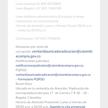
Linea nacional 01 800 0520808
Linea Bogotá +57 601 7456788
Linea telefonía administrativa (Exclusiva si desea
contactarse con un funcionario)
Horario de atención: Lunes a Viernes Desde 08:00 a.m.
– hasta las 04:00 p.m.
Conmutador +57 601 7956600
Denuncias por actos de
ventanillaunicaderadicacion@colombi
corrupción:
acompra.gov.co
Notificaciones judiciales:
notificacionesjudiciales@colombiacompra.gov.co
PQRSD:
ventanillaunicaderadicacion@colombiacompra.gov.co
-
Formulario PQRSD
Buzón físico
Ubicado en la ventanilla de Atención / Radicación de
correspondecia del piso 17 de Carrera 7 # 26 – 20 -
Bogotá, Colombia
Horario de Atención Presencial: Lunes a Viernes de
08:00 a.m. a 04:00 p.m.
Agenda tu cita presencial