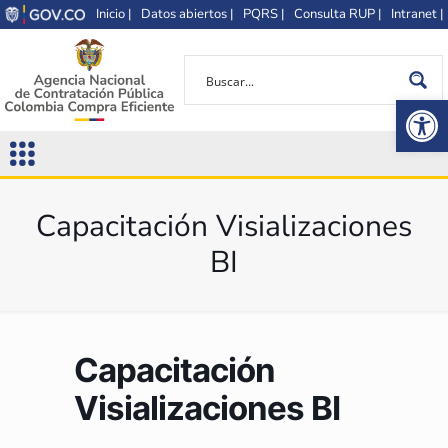
Inicio |
Datos abiertos |
PQRS |
Consulta RUP |
Intranet |
Op
Capacitación Visializaciones
BI
Capacitación
Visializaciones BI