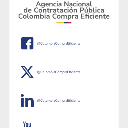
@ColombiaCompraEficiente
@ColombiaCompraEficiente
@ColombiaCompraEficiente