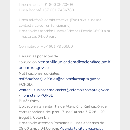
Linea nacional 01 800 0520808
Linea Bogotá +57 601 7456788
Linea telefonía administrativa (Exclusiva si desea
contactarse con un funcionario)
Horario de atención: Lunes a Viernes Desde 08:00 a.m.
– hasta las 04:00 p.m.
Conmutador +57 601 7956600
Denuncias por actos de
ventanillaunicaderadicacion@colombi
corrupción:
acompra.gov.co
Notificaciones judiciales:
notificacionesjudiciales@colombiacompra.gov.co
PQRSD:
ventanillaunicaderadicacion@colombiacompra.gov.co
-
Formulario PQRSD
Buzón físico
Ubicado en la ventanilla de Atención / Radicación de
correspondecia del piso 17 de Carrera 7 # 26 – 20 -
Bogotá, Colombia
Horario de Atención Presencial: Lunes a Viernes de
08:00 a.m. a 04:00 p.m.
Agenda tu cita presencial