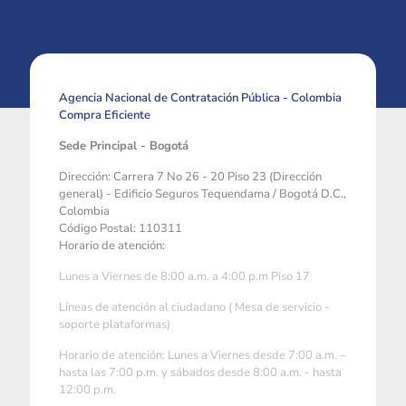
Agencia Nacional de Contratación Pública - Colombia
Compra Eficiente
Sede Principal - Bogotá
Dirección: Carrera 7 No 26 - 20 Piso 23 (Dirección
general) - Edificio Seguros Tequendama / Bogotá D.C.,
Colombia
Código Postal: 110311
Horario de atención:
Lunes a Viernes de 8:00 a.m. a 4:00 p.m Piso 17
Líneas de atención al ciudadano ( Mesa de servicio -
soporte plataformas)
Horario de atención: Lunes a Viernes desde 7:00 a.m. –
hasta las 7:00 p.m. y sábados desde 8:00 a.m. - hasta
12:00 p.m.