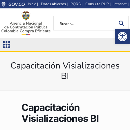
Inicio |
Datos abiertos |
PQRS |
Consulta RUP |
Intranet |
Op
Capacitación Visializaciones
BI
Capacitación
Visializaciones BI