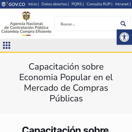
Inicio |
Datos abiertos |
PQRS |
Consulta RUP |
Intranet |
Op
Capacitación sobre
Economia Popular en el
Mercado de Compras
Públicas
Capacitación sobre