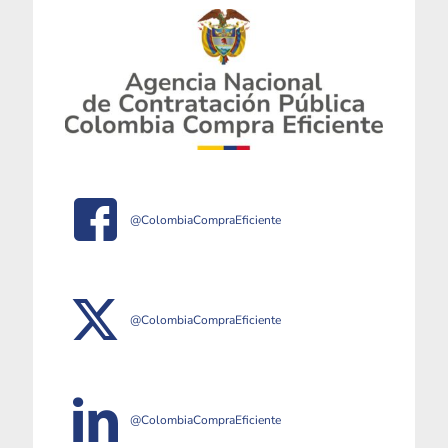
@ColombiaCompraEficiente
@ColombiaCompraEficiente
@ColombiaCompraEficiente