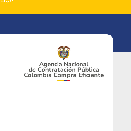
LICA
.