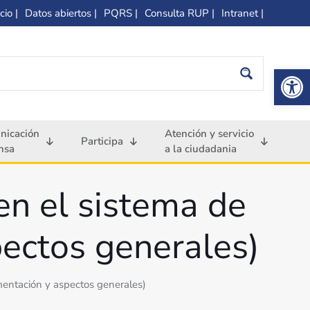
cio |
Datos abiertos |
PQRS |
Consulta RUP |
Intranet |
Op
nicación
Atención y servicio
Participa
nsa
a la ciudadania
en el sistema de
ectos generales)
mentación y aspectos generales)