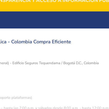
NSPARENCIA Y ACCESO A INFORMACIÓN PÚB
ica - Colombia Compra Eficiente
eneral) - Edificio Seguros Tequendama / Bogotá D.C., Colombia
soporte plataformas)
 – hasta las 7:00 p.m. y sábados desde 8:00 a.m. - hasta 12:00 p.m