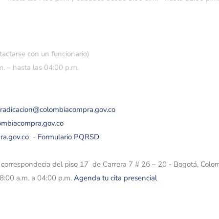
tactarse con un funcionario)
. – hasta las 04:00 p.m.
eradicacion@colombiacompra.gov.co
lombiacompra.gov.co
ra.gov.co
-
Formulario PQRSD
e correspondecia del piso 17 de Carrera 7 # 26 – 20 - Bogotá, Colo
08:00 a.m. a 04:00 p.m.
Agenda tu cita presencial