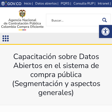
Inicio |
Datos abiertos |
PQRS |
Consulta RUP |
Intranet |
Op
Capacitación sobre Datos
Abiertos en el sistema de
compra pública
(Segmentación y aspectos
generales)