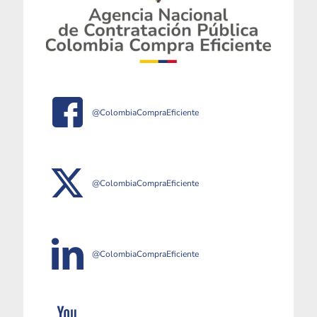
@ColombiaCompraEficiente
@ColombiaCompraEficiente
@ColombiaCompraEficiente