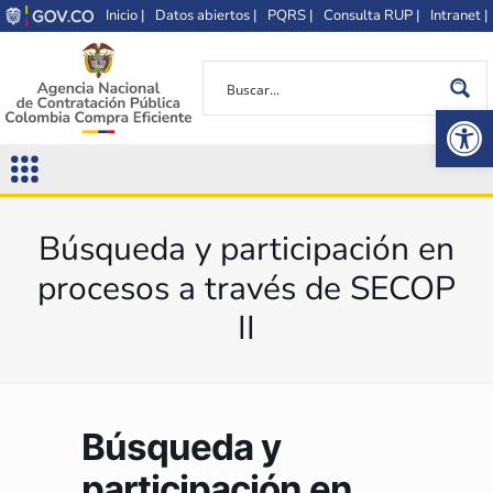
Inicio |
Datos abiertos |
PQRS |
Consulta RUP |
Intranet |
Op
Búsqueda y participación en
procesos a través de SECOP
II
Búsqueda y
participación en