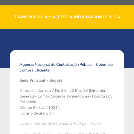
TRANSPARENCIA Y ACCESO A INFORMACIÓN PÚBLICA
Agencia Nacional de Contratación Pública - Colombia
Compra Eficiente
Sede Principal - Bogotá
Dirección: Carrera 7 No 26 - 20 Piso 23 (Dirección
general) - Edificio Seguros Tequendama / Bogotá D.C.,
Colombia
Código Postal: 110311
Horario de atención:
Lunes a Viernes de 8:00 a.m. a 4:00 p.m Piso 17
Líneas de atención al ciudadano ( Mesa de servicio -