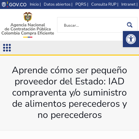
Inicio |
Datos abiertos |
PQRS |
Consulta RUP |
Intranet |
Op
Aprende cómo ser pequeño
proveedor del Estado: IAD
compraventa y/o suministro
de alimentos perecederos y
no perecederos