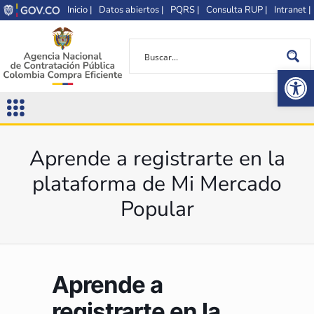
Inicio |
Datos abiertos |
PQRS |
Consulta RUP |
Intranet |
Op
Aprende a registrarte en la
plataforma de Mi Mercado
Popular
Aprende a
registrarte en la