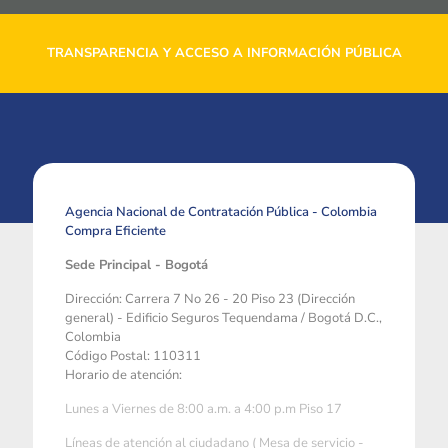
TRANSPARENCIA Y ACCESO A INFORMACIÓN PÚBLICA
Agencia Nacional de Contratación Pública - Colombia
Compra Eficiente
Sede Principal - Bogotá
Dirección: Carrera 7 No 26 - 20 Piso 23 (Dirección
general) - Edificio Seguros Tequendama / Bogotá D.C.,
Colombia
Código Postal: 110311
Horario de atención:
Lunes a Viernes de 8:00 a.m. a 4:00 p.m Piso 17
Líneas de atención al ciudadano ( Mesa de servicio -