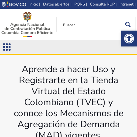
Inicio |
Datos abiertos |
PQRS |
Consulta RUP |
Intranet |
Op
Aprende a hacer Uso y
Registrarte en la Tienda
Virtual del Estado
Colombiano (TVEC) y
conoce los Mecanismos de
Agregación de Demanda
(MAD) vigentes.