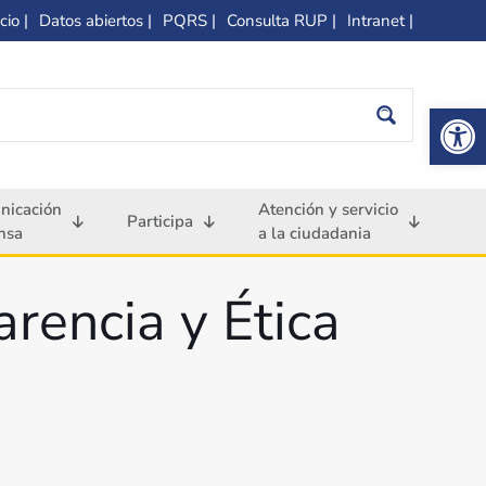
cio |
Datos abiertos |
PQRS |
Consulta RUP |
Intranet |
Op
nicación
Atención y servicio
Participa
nsa
a la ciudadania
rencia y Ética