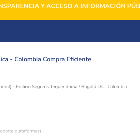
NSPARENCIA Y ACCESO A INFORMACIÓN PÚB
ica - Colombia Compra Eficiente
eneral) - Edificio Seguros Tequendama / Bogotá D.C., Colombia
soporte plataformas)