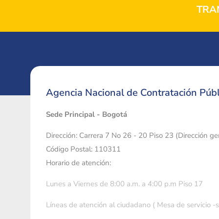
TRA
Agencia Nacional de Contratación Públ
Sede Principal - Bogotá
Dirección: Carrera 7 No 26 - 20 Piso 23 (Dirección g
Código Postal: 110311
Horario de atención:
Lunes a Viernes de 8:00 a.m. a 4:00 p.m Piso 17
Líneas de atención al ciudadano ( Mesa de servicio -