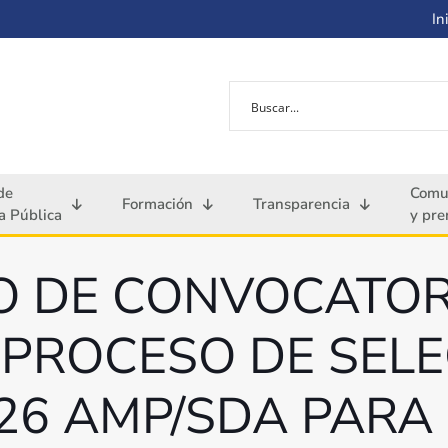
Ini
de
Comu
Formación
Transparencia
 Pública
y pre
O DE CONVOCATORI
3 PROCESO DE SEL
026 AMP/SDA PARA