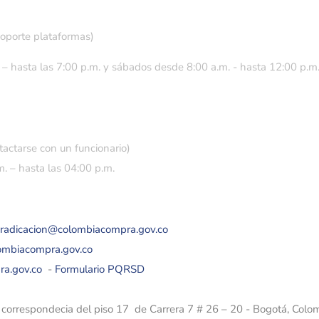
soporte plataformas)
 – hasta las 7:00 p.m. y sábados desde 8:00 a.m. - hasta 12:00 p.m
tactarse con un funcionario)
. – hasta las 04:00 p.m.
eradicacion@colombiacompra.gov.co
lombiacompra.gov.co
ra.gov.co
-
Formulario PQRSD
e correspondecia del piso 17 de Carrera 7 # 26 – 20 - Bogotá, Colo