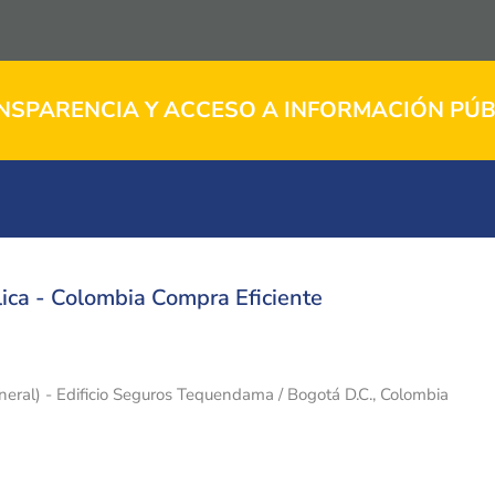
NSPARENCIA Y ACCESO A INFORMACIÓN PÚB
ica - Colombia Compra Eficiente
eneral) - Edificio Seguros Tequendama / Bogotá D.C., Colombia