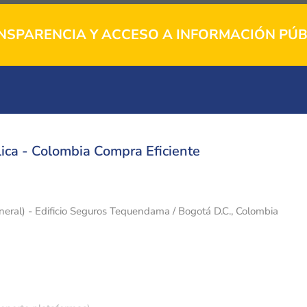
NSPARENCIA Y ACCESO A INFORMACIÓN PÚB
ica - Colombia Compra Eficiente
eneral) - Edificio Seguros Tequendama / Bogotá D.C., Colombia