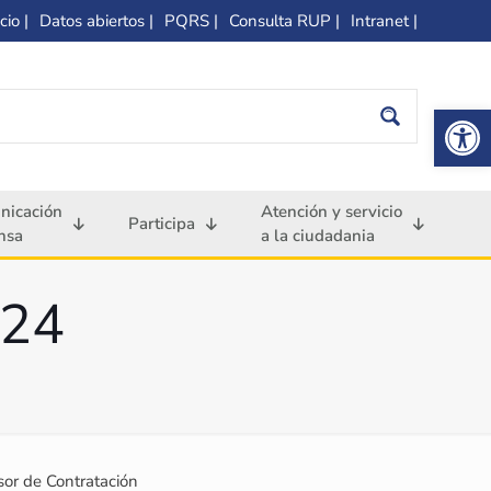
cio |
Datos abiertos |
PQRS |
Consulta RUP |
Intranet |
Op
nicación
Atención y servicio
Participa
nsa
a la ciudadania
024
or de Contratación