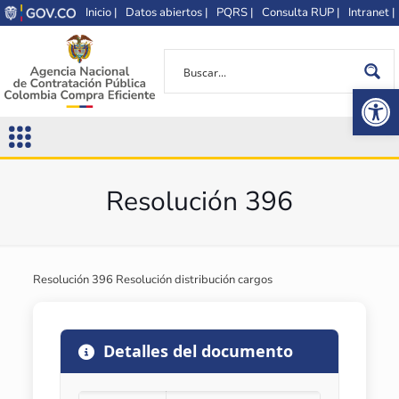
Inicio |
Datos abiertos |
PQRS |
Consulta RUP |
Intranet |
Op
Resolución 396
Resolución 396 Resolución distribución cargos
Detalles del documento