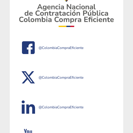
@ColombiaCompraEficiente
@ColombiaCompraEficiente
@ColombiaCompraEficiente