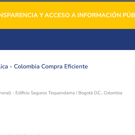
NSPARENCIA Y ACCESO A INFORMACIÓN PÚB
ica - Colombia Compra Eficiente
eneral) - Edificio Seguros Tequendama / Bogotá D.C., Colombia