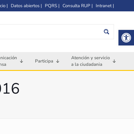
cio |
Datos abiertos |
PQRS |
Consulta RUP |
Intranet |
Op
nicación
Atención y servicio
Participa
nsa
a la ciudadania
016