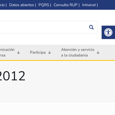
cio |
Datos abiertos |
PQRS |
Consulta RUP |
Intranet |
Op
nicación
Atención y servicio
Participa
nsa
a la ciudadania
 2012