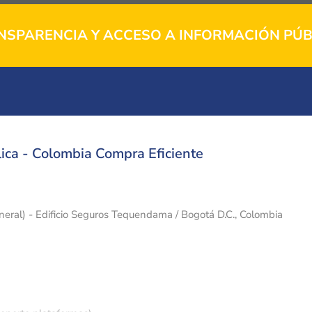
NSPARENCIA Y ACCESO A INFORMACIÓN PÚB
ica - Colombia Compra Eficiente
eneral) - Edificio Seguros Tequendama / Bogotá D.C., Colombia