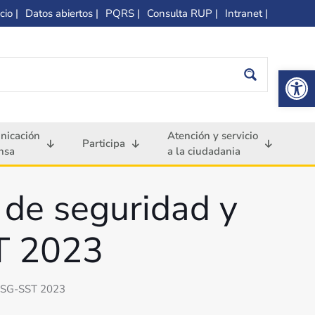
cio |
Datos abiertos |
PQRS |
Consulta RUP |
Intranet |
Op
nicación
Atención y servicio
Participa
nsa
a la ciudadania
 de seguridad y
ST 2023
jo SG-SST 2023