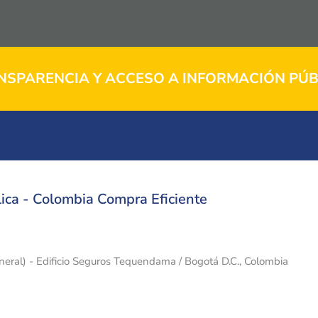
NSPARENCIA Y ACCESO A INFORMACIÓN PÚB
ica - Colombia Compra Eficiente
eneral) - Edificio Seguros Tequendama / Bogotá D.C., Colombia