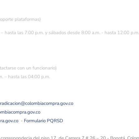
soporte plataformas)
 – hasta las 7:00 p.m. y sábados desde 8:00 a.m. - hasta 12:00 p.m
tactarse con un funcionario)
. – hasta las 04:00 p.m.
eradicacion@colombiacompra.gov.co
lombiacompra.gov.co
ra.gov.co
-
Formulario PQRSD
e correspondecia del piso 17 de Carrera 7 # 26 – 20 - Bogotá, Colo