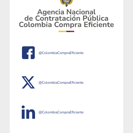
@ColombiaCompraEficiente
@ColombiaCompraEficiente
@ColombiaCompraEficiente