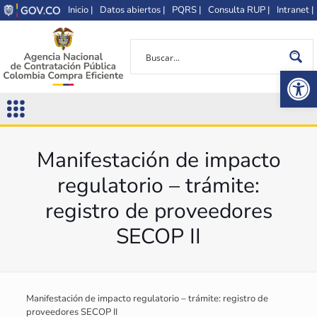
Inicio |
Datos abiertos |
PQRS |
Consulta RUP |
Intranet |
Op
Manifestación de impacto
regulatorio – trámite:
registro de proveedores
SECOP II
Manifestación de impacto regulatorio – trámite: registro de
proveedores SECOP II