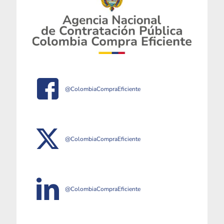
@ColombiaCompraEficiente
@ColombiaCompraEficiente
@ColombiaCompraEficiente