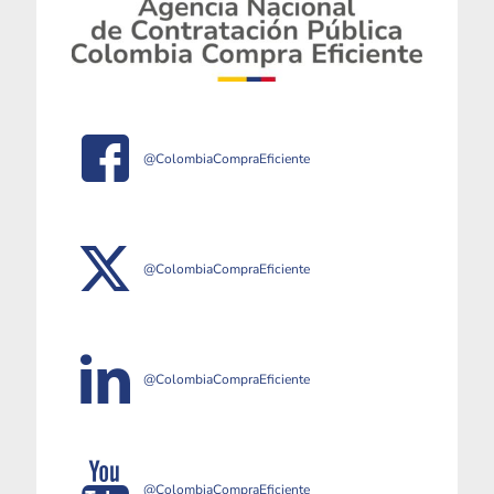
@ColombiaCompraEficiente
@ColombiaCompraEficiente
@ColombiaCompraEficiente
@ColombiaCompraEficiente