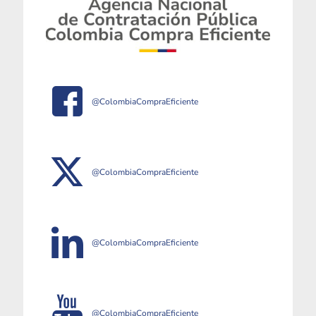
@ColombiaCompraEficiente
@ColombiaCompraEficiente
@ColombiaCompraEficiente
@ColombiaCompraEficiente