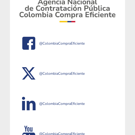
@ColombiaCompraEficiente
@ColombiaCompraEficiente
@ColombiaCompraEficiente
@ColombiaCompraEficiente