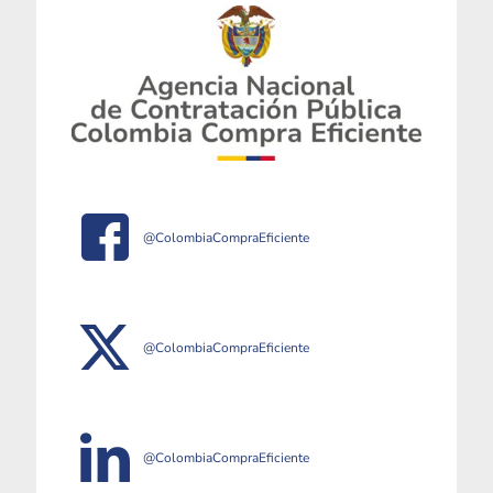
@ColombiaCompraEficiente
@ColombiaCompraEficiente
@ColombiaCompraEficiente