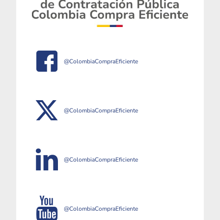
@ColombiaCompraEficiente
@ColombiaCompraEficiente
@ColombiaCompraEficiente
@ColombiaCompraEficiente