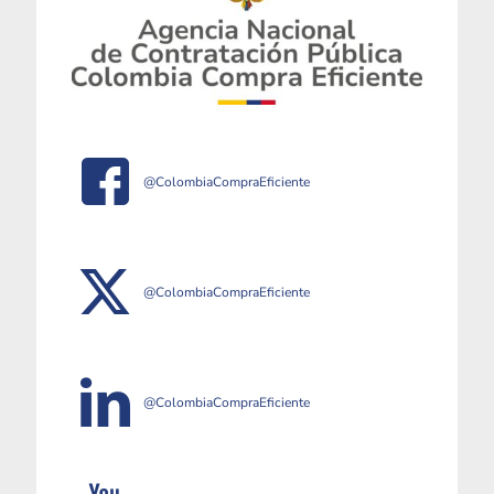
@ColombiaCompraEficiente
@ColombiaCompraEficiente
@ColombiaCompraEficiente