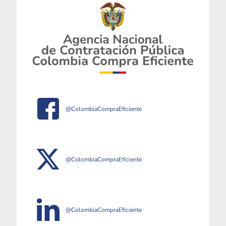
@ColombiaCompraEficiente
@ColombiaCompraEficiente
@ColombiaCompraEficiente