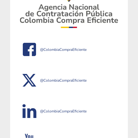
@ColombiaCompraEficiente
@ColombiaCompraEficiente
@ColombiaCompraEficiente