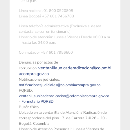
12:00 p.m.
Linea nacional 01 800 0520808
Linea Bogotá +57 601 7456788
Linea telefonía administrativa (Exclusiva si desea
contactarse con un funcionario)
Horario de atención: Lunes a Viernes Desde 08:00 a.m.
– hasta las 04:00 p.m.
Conmutador +57 601 7956600
Denuncias por actos de
ventanillaunicaderadicacion@colombi
corrupción:
acompra.gov.co
Notificaciones judiciales:
notificacionesjudiciales@colombiacompra.gov.co
PQRSD:
ventanillaunicaderadicacion@colombiacompra.gov.co
-
Formulario PQRSD
Buzón físico
Ubicado en la ventanilla de Atención / Radicación de
correspondecia del piso 17 de Carrera 7 # 26 – 20 -
Bogotá, Colombia
Horario de Atención Presencial: Lunes a Viernes de