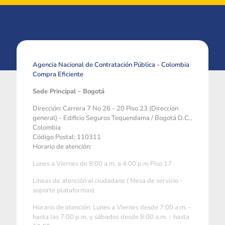
Agencia Nacional de Contratación Pública - Colombia
Compra Eficiente
Sede Principal - Bogotá
Dirección: Carrera 7 No 26 - 20 Piso 23 (Dirección
general) - Edificio Seguros Tequendama / Bogotá D.C.,
Colombia
Código Postal: 110311
Horario de atención:
Lunes a Viernes de 8:00 a.m. a 4:00 p.m Piso 17
Líneas de atención al ciudadano ( Mesa de servicio -
soporte plataformas)
Horario de atención: Lunes a Viernes desde 7:00 a.m. –
hasta las 7:00 p.m. y sábados desde 8:00 a.m. - hasta