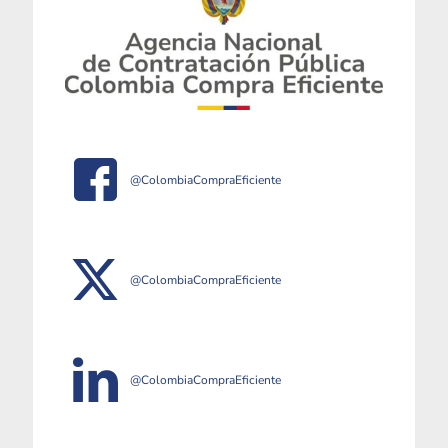
@ColombiaCompraEficiente
@ColombiaCompraEficiente
@ColombiaCompraEficiente