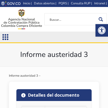
Inicio |
Datos abiertos |
PQRS |
Consulta RUP |
Intranet |
Op
Informe austeridad 3
Informe austeridad 3 –
Detalles del documento