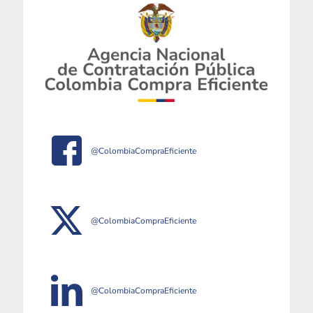
@ColombiaCompraEficiente
@ColombiaCompraEficiente
@ColombiaCompraEficiente