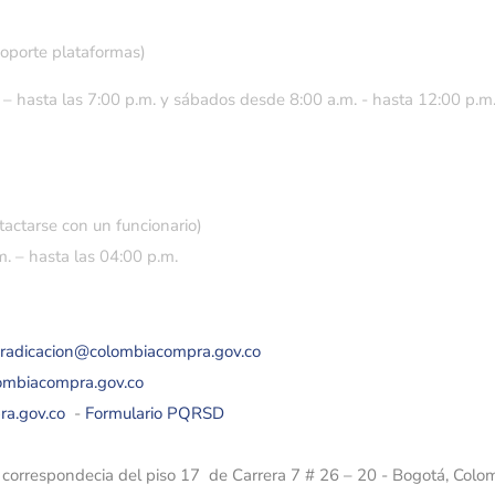
soporte plataformas)
 – hasta las 7:00 p.m. y sábados desde 8:00 a.m. - hasta 12:00 p.m
tactarse con un funcionario)
. – hasta las 04:00 p.m.
eradicacion@colombiacompra.gov.co
lombiacompra.gov.co
ra.gov.co
-
Formulario PQRSD
e correspondecia del piso 17 de Carrera 7 # 26 – 20 - Bogotá, Colo