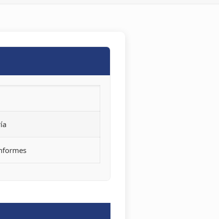
ía
Informes