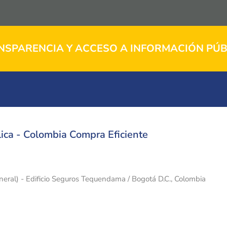
NSPARENCIA Y ACCESO A INFORMACIÓN PÚB
ica - Colombia Compra Eficiente
eneral) - Edificio Seguros Tequendama / Bogotá D.C., Colombia