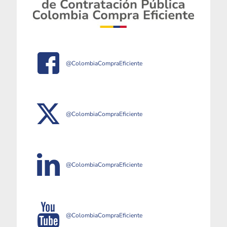
@ColombiaCompraEficiente
@ColombiaCompraEficiente
@ColombiaCompraEficiente
@ColombiaCompraEficiente