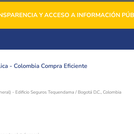
NSPARENCIA Y ACCESO A INFORMACIÓN PÚB
ica - Colombia Compra Eficiente
eneral) - Edificio Seguros Tequendama / Bogotá D.C., Colombia