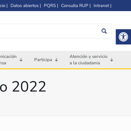
cio |
Datos abiertos |
PQRS |
Consulta RUP |
Intranet |
Op
nicación
Atención y servicio
Participa
nsa
a la ciudadania
ro 2022