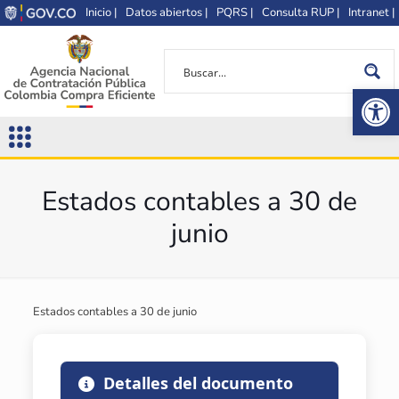
Inicio |
Datos abiertos |
PQRS |
Consulta RUP |
Intranet |
Op
Estados contables a 30 de
junio
Estados contables a 30 de junio
Detalles del documento