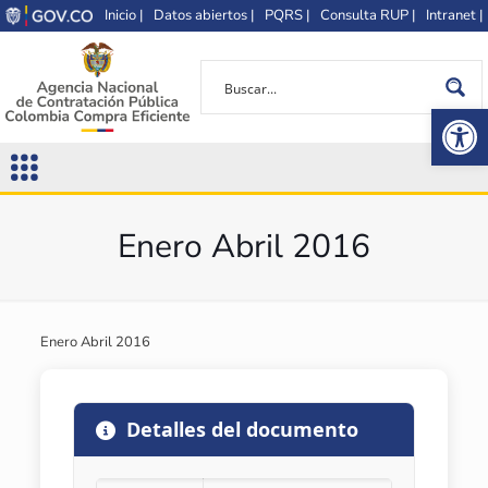
Inicio |
Datos abiertos |
PQRS |
Consulta RUP |
Intranet |
Op
Enero Abril 2016
Enero Abril 2016
Detalles del documento