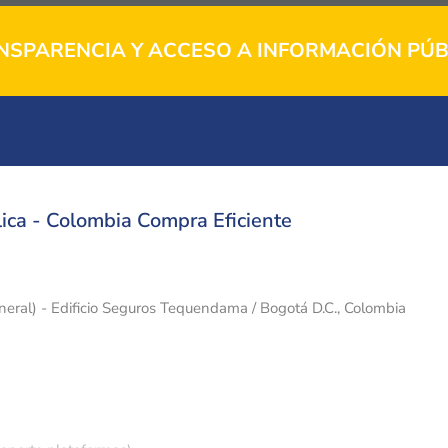
NSPARENCIA Y ACCESO A INFORMACIÓN PÚB
ica - Colombia Compra Eficiente
eneral) - Edificio Seguros Tequendama / Bogotá D.C., Colombia