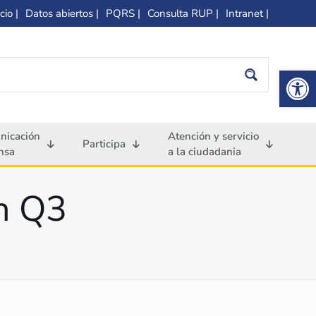
cio |
Datos abiertos |
PQRS |
Consulta RUP |
Intranet |
Op
nicación
Atención y servicio
Participa
nsa
a la ciudadania
ón Q3