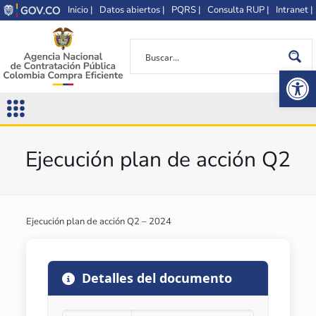
Inicio |
Datos abiertos |
PQRS |
Consulta RUP |
Intranet |
Op
Ejecución plan de acción Q2
Ejecución plan de acción Q2 – 2024
Detalles del documento