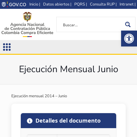
Inicio |
Datos abiertos |
PQRS |
Consulta RUP |
Intranet |
Op
Ejecución Mensual Junio
Ejecución mensual 2014 – Junio
Detalles del documento