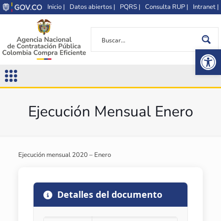
Inicio |
Datos abiertos |
PQRS |
Consulta RUP |
Intranet |
Op
Ejecución Mensual Enero
Ejecución mensual 2020 – Enero
Detalles del documento