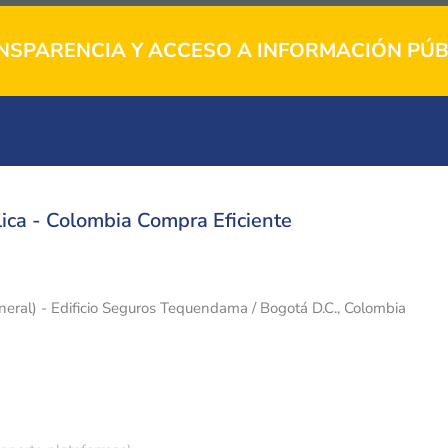
NSPARENCIA Y ACCESO A INFORMACIÓN PÚB
ica - Colombia Compra Eficiente
eneral) - Edificio Seguros Tequendama / Bogotá D.C., Colombia