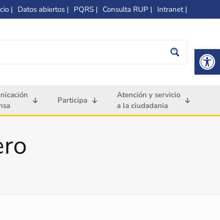
cio |
Datos abiertos |
PQRS |
Consulta RUP |
Intranet |
Op
nicación
Atención y servicio
Participa
nsa
a la ciudadania
ero