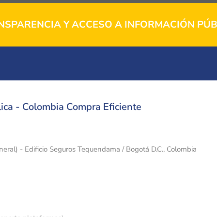
NSPARENCIA Y ACCESO A INFORMACIÓN PÚB
ica - Colombia Compra Eficiente
eneral) - Edificio Seguros Tequendama / Bogotá D.C., Colombia