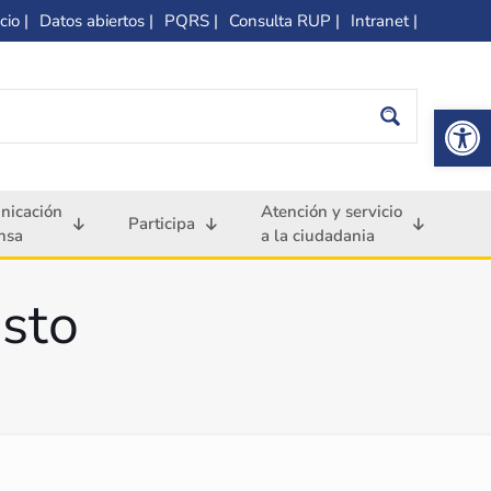
cio |
Datos abiertos |
PQRS |
Consulta RUP |
Intranet |
Op
nicación
Atención y servicio
Participa
nsa
a la ciudadania
sto