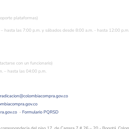
soporte plataformas)
 – hasta las 7:00 p.m. y sábados desde 8:00 a.m. - hasta 12:00 p.m
tactarse con un funcionario)
. – hasta las 04:00 p.m.
eradicacion@colombiacompra.gov.co
lombiacompra.gov.co
ra.gov.co
-
Formulario PQRSD
e correspondecia del piso 17 de Carrera 7 # 26 – 20 - Bogotá, Colo