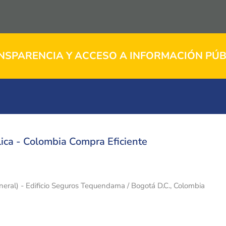
NSPARENCIA Y ACCESO A INFORMACIÓN PÚB
ica - Colombia Compra Eficiente
eneral) - Edificio Seguros Tequendama / Bogotá D.C., Colombia