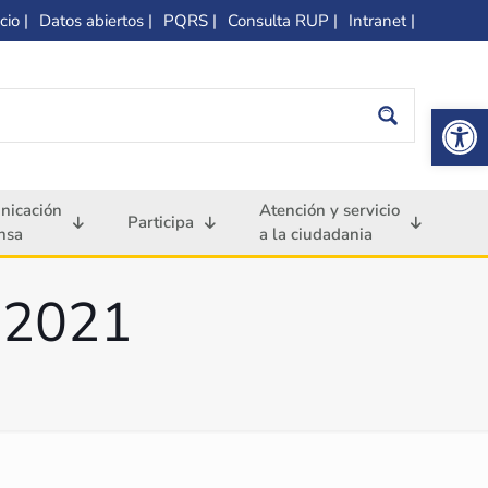
cio |
Datos abiertos |
PQRS |
Consulta RUP |
Intranet |
Op
nicación
Atención y servicio
Participa
nsa
a la ciudadania
l 2021