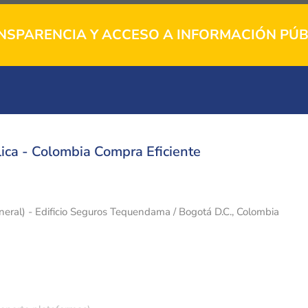
NSPARENCIA Y ACCESO A INFORMACIÓN PÚB
ica - Colombia Compra Eficiente
eneral) - Edificio Seguros Tequendama / Bogotá D.C., Colombia