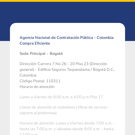
Agencia Nacional de Contratación Pública - Colombia
Compra Eficiente
Sede Principal - Bogotá
Dirección: Carrera 7 No 26 - 20 Piso 23 (Dirección
general) - Edificio Seguros Tequendama / Bogotá D.C.,
Colombia
Código Postal: 110311
Horario de atención:
Lunes a Viernes de 8:00 a.m. a 4:00 p.m Piso 17
Líneas de atención al ciudadano ( Mesa de servicio -
soporte plataformas)
Horario de atención: Lunes a Viernes desde 7:00 a.m. –
hasta las 7:00 p.m. y sábados desde 8:00 a.m. - hasta
12:00 p.m.