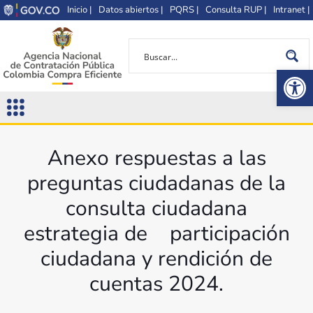
Inicio |
Datos abiertos |
PQRS |
Consulta RUP |
Intranet |
Op
Anexo respuestas a las
preguntas ciudadanas de la
consulta ciudadana
estrategia de participación
ciudadana y rendición de
cuentas 2024.