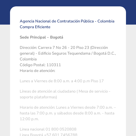
Agencia Nacional de Contratación Pública - Colombia
Compra Eficiente
Sede Principal - Bogotá
Dirección: Carrera 7 No 26 - 20 Piso 23 (Dirección
general) - Edificio Seguros Tequendama / Bogotá D.C.,
Colombia
Código Postal: 110311
Horario de atención:
Lunes a Viernes de 8:00 a.m. a 4:00 p.m Piso 17
Líneas de atención al ciudadano ( Mesa de servicio -
soporte plataformas)
Horario de atención: Lunes a Viernes desde 7:00 a.m. –
hasta las 7:00 p.m. y sábados desde 8:00 a.m. - hasta
12:00 p.m.
Linea nacional 01 800 0520808
Linea Bogotá +57 601 7456788