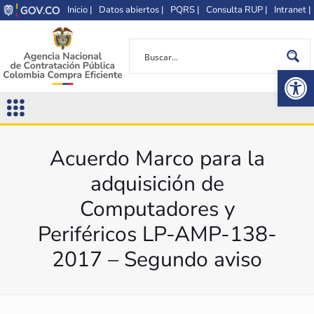
Inicio |
Datos abiertos |
PQRS |
Consulta RUP |
Intranet |
Op
Acuerdo Marco para la
adquisición de
Computadores y
Periféricos LP-AMP-138-
2017 – Segundo aviso