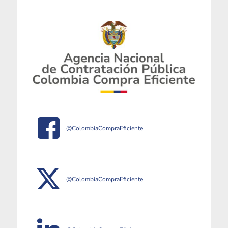
@ColombiaCompraEficiente
@ColombiaCompraEficiente