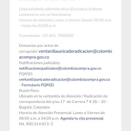
Linea telefonía administrativa (Exclusiva si desea
contactarse con un funcionario)
Horario de atención: Lunes a Viernes Desde 08:00 a.m.
– hasta las 04:00 p.m.
Conmutador +57 601 7956600
Denuncias por actos de
ventanillaunicaderadicacion@colombi
corrupción:
acompra.gov.co
Notificaciones judiciales:
notificacionesjudiciales@colombiacompra.gov.co
PQRSD:
ventanillaunicaderadicacion@colombiacompra.gov.co
-
Formulario PQRSD
Buzón físico
Ubicado en la ventanilla de Atención / Radicación de
correspondecia del piso 17 de Carrera 7 # 26 – 20 -
Bogotá, Colombia
Horario de Atención Presencial: Lunes a Viernes de
08:00 a.m. a 04:00 p.m.
Agenda tu cita presencial
Nit. 900.514.813-2