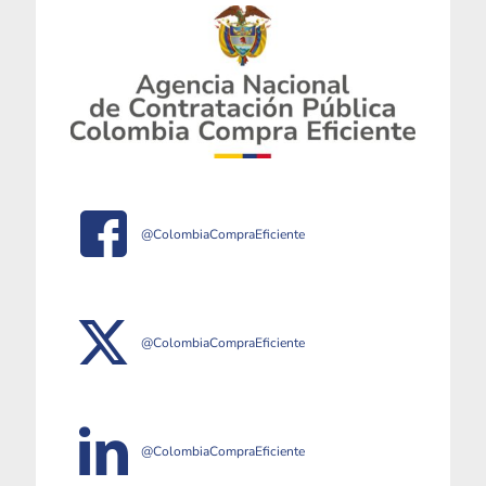
@ColombiaCompraEficiente
@ColombiaCompraEficiente
@ColombiaCompraEficiente