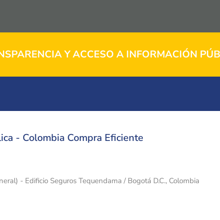
NSPARENCIA Y ACCESO A INFORMACIÓN PÚB
ica - Colombia Compra Eficiente
eneral) - Edificio Seguros Tequendama / Bogotá D.C., Colombia