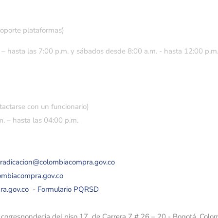
soporte plataformas)
 – hasta las 7:00 p.m. y sábados desde 8:00 a.m. - hasta 12:00 p.m
tactarse con un funcionario)
. – hasta las 04:00 p.m.
eradicacion@colombiacompra.gov.co
lombiacompra.gov.co
ra.gov.co
-
Formulario PQRSD
e correspondecia del piso 17 de Carrera 7 # 26 – 20 - Bogotá, Colo