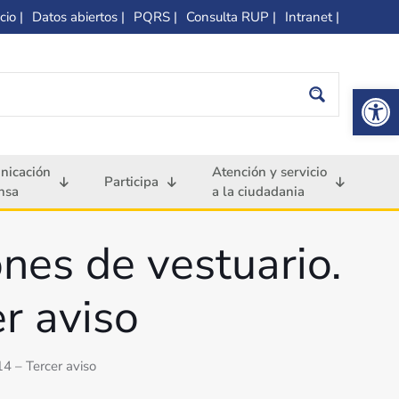
cio |
Datos abiertos |
PQRS |
Consulta RUP |
Intranet |
Op
nicación
Atención y servicio
Participa
nsa
a la ciudadania
nes de vestuario.
r aviso
4 – Tercer aviso