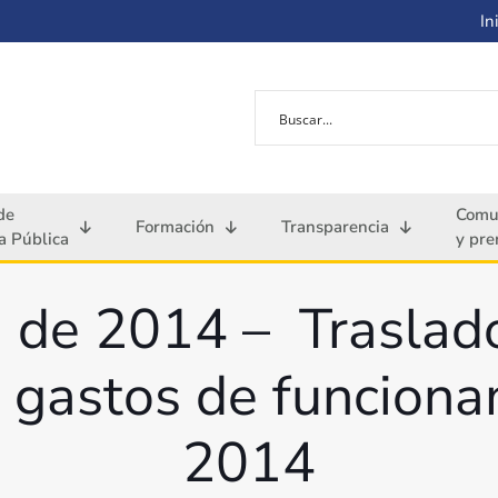
Ini
de
Comu
Formación
Transparencia
 Pública
y pre
 de 2014 – Traslado
 gastos de funciona
2014