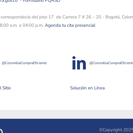
ra.gov.co
-
Formulario PQRSD
e correspondecia del piso 17 de Carrera 7 # 26 – 20 - Bogotá, Colo
08:00 a.m. a 04:00 p.m.
Agenda tu cita presencial
@ColombiaCompraEficiente
@ColombiaCompraEficient
 Sitio
Solución en Línea
©Copyright 2025