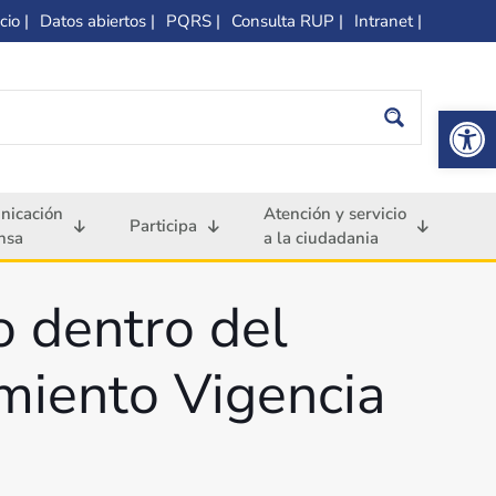
cio |
Datos abiertos |
PQRS |
Consulta RUP |
Intranet |
Op
nicación
Atención y servicio
Participa
nsa
a la ciudadania
 dentro del
miento Vigencia